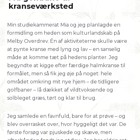
kranseværksted
Min studiekammerat Mia og jeg planlagde en
formidling om heden som kulturlandskab på
Melby Overdrev. Én af aktiviteterne skulle være
at pynte kranse med lyng og lav – en sanselig
måde at komme tæt på hedens planter. Jeg
begyndte at kigge efter færdige halmkranse til
formålet, men så fik jeg øje på noget: hele
området omkring mit nye hjem – de tidligere
golfbaner – lå dækket af vildtvoksende og
solbleget græs, tørt og klar til brug.
Jeg samlede en favnfuld, bare for at prøve – og
blev overrasket over, hvor hyggeligt det var. De
første forsøg var pjuskede og skæve, men