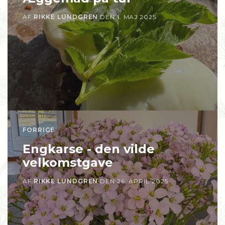
AF
RIKKE LUNDGREN
DEN
1. MAJ 2025
FORRIGE
Engkarse - den vilde
velkomstgave
AF
RIKKE LUNDGREN
DEN
26. APRIL 2025