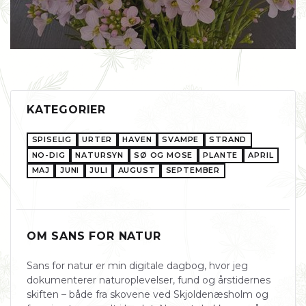
KATEGORIER
SPISELIG
URTER
HAVEN
SVAMPE
STRAND
NO-DIG
NATURSYN
SØ OG MOSE
PLANTE
APRIL
MAJ
JUNI
JULI
AUGUST
SEPTEMBER
OM SANS FOR NATUR
Sans for natur er min digitale dagbog, hvor jeg
dokumenterer naturoplevelser, fund og årstidernes
skiften – både fra skovene ved Skjoldenæsholm og