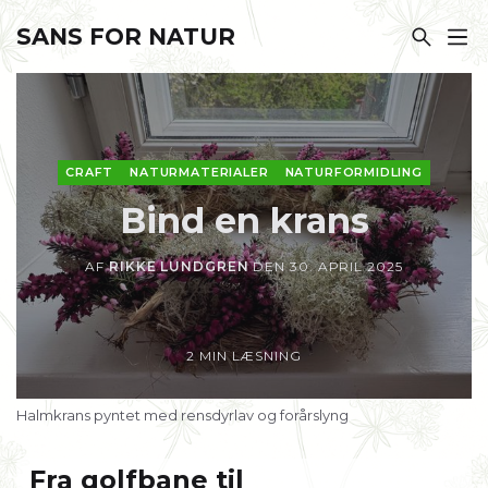
SANS FOR NATUR
CRAFT
NATURMATERIALER
NATURFORMIDLING
Bind en krans
AF
RIKKE LUNDGREN
DEN
30. APRIL 2025
2 MIN LÆSNING
Halmkrans pyntet med rensdyrlav og forårslyng
Fra golfbane til