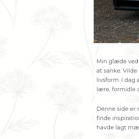
Min glæde ved 
at sanke. Vild
livsform. I dag
lære, formidle
Denne side er m
finde inspirati
havde lagt mærk