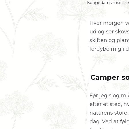
Kongedamshuset set f
Hver morgen våg
ud og ser skov
skiften og pla
fordybe mig i de
Camper so
Før jeg slog mi
efter et sted, 
naturens store
dag. Ved at føl