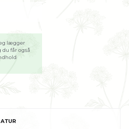
 jeg lægger
g du får også
indhold
NATUR