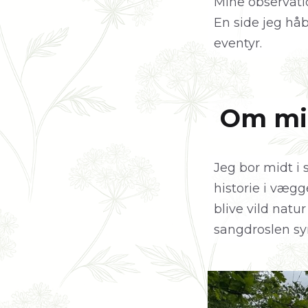
Mine observatio
En side jeg hå
eventyr.
Om mi
Jeg bor midt i
historie i vægg
blive vild natu
sangdroslen syn