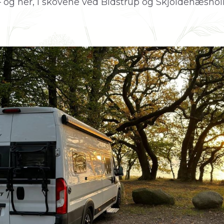
– og her, i skovene ved Bidstrup og Skjoldenæshol