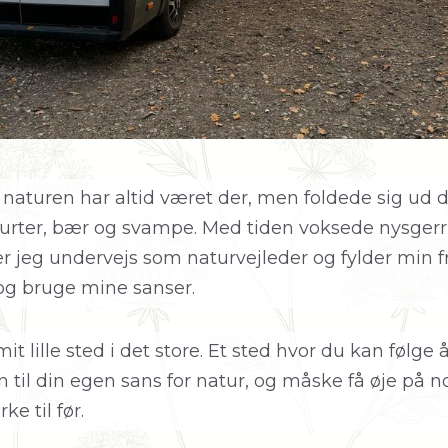
naturen har altid været der, men foldede sig ud 
e urter, bær og svampe. Med tiden voksede nysgerr
 er jeg undervejs som naturvejleder og fylder min f
 og bruge mine sanser.
it lille sted i det store. Et sted hvor du kan følge 
on til din egen sans for natur, og måske få øje på n
e til før.