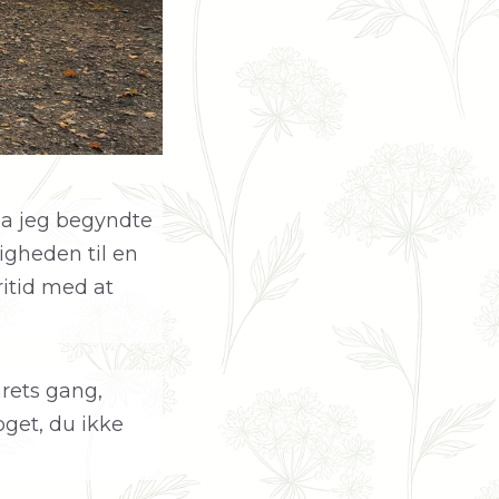
da jeg begyndte
igheden til en
ritid med at
årets gang,
oget, du ikke