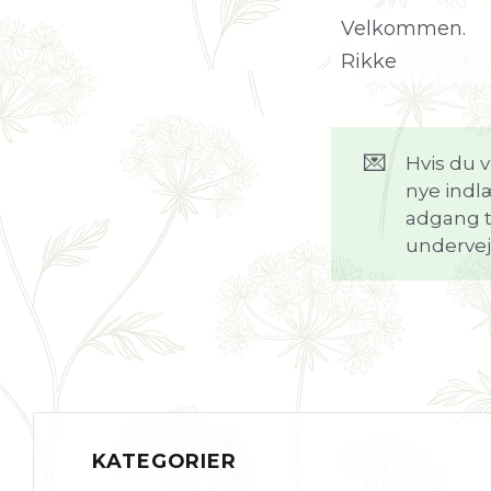
Velkommen.
Rikke
💌
Hvis du v
nye indlæ
adgang t
undervej
KATEGORIER