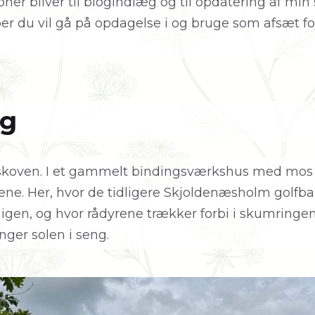
ner bliver til blogindlæg og til opdatering af min
ber du vil gå på opdagelse i og bruge som afsæt f
g
 skoven. I et gammelt bindingsværkshus med mos
ene. Her, hvor de tidligere Skjoldenæsholm golfba
r igen, og hvor rådyrene trækker forbi i skumringe
ger solen i seng.