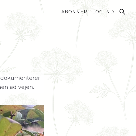
ABONNER
LOG IND
r
eg dokumenterer
hen ad vejen.