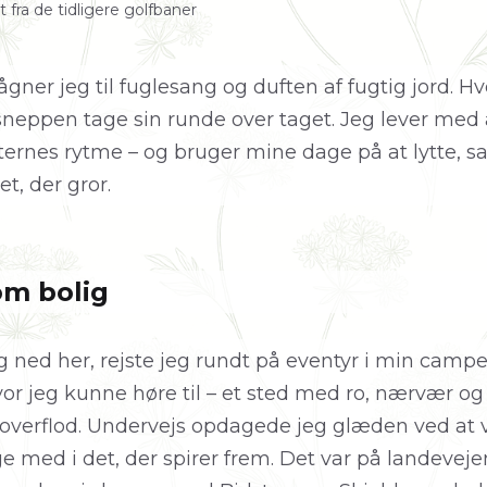
ra de tidligere golfbaner
ner jeg til fuglesang og duften af fugtig jord. Hv
sneppen tage sin runde over taget. Jeg lever med 
nternes rytme – og bruger mine dage på at lytte, 
t, der gror.
m bolig
g ned her, rejste jeg rundt på eventyr i min campe
hvor jeg kunne høre til – et sted med ro, nærvær og
 overflod. Undervejs opdagede jeg glæden ved at
ge med i det, der spirer frem. Det var på landevejen