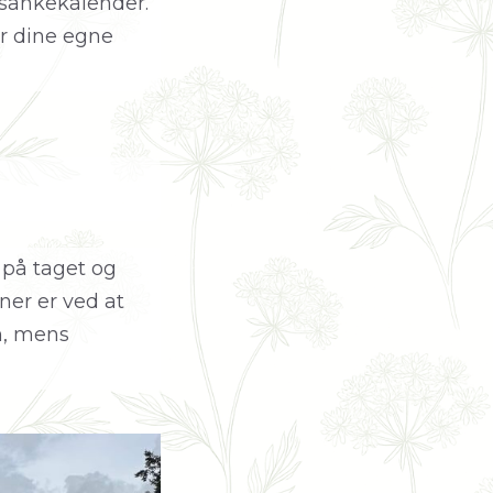
 sankekalender.
or dine egne
 på taget og
ner er ved at
n, mens