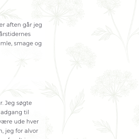
er aften går jeg
årstidernes
samle, smage og
r. Jeg søgte
 adgang til
 være ude hver
, jeg for alvor