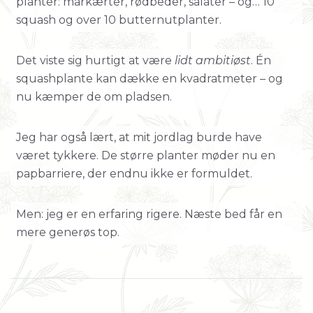
planter: markærter, rødbeder, salater – og… 10
squash og over 10 butternutplanter.
Det viste sig hurtigt at være
lidt ambitiøst
. Én
squashplante kan dække en kvadratmeter – og
nu kæmper de om pladsen.
Jeg har også lært, at mit jordlag burde have
været tykkere. De større planter møder nu en
papbarriere, der endnu ikke er formuldet.
Men: jeg er en erfaring rigere. Næste bed får en
mere generøs top.