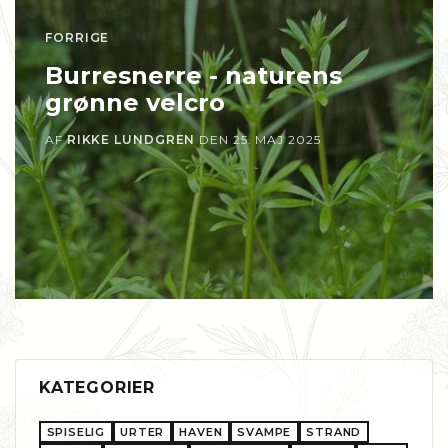
FORRIGE
Burresnerre - naturens
grønne velcro
AF
RIKKE LUNDGREN
DEN
25. MAJ 2025
KATEGORIER
SPISELIG
URTER
HAVEN
SVAMPE
STRAND