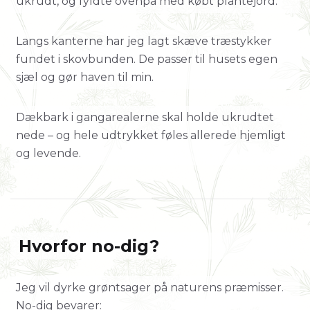
ukrudt, og fyldte ovenpå med købt plantejord.
Langs kanterne har jeg lagt skæve træstykker
fundet i skovbunden. De passer til husets egen
sjæl og gør haven til min.
Dækbark i gangarealerne skal holde ukrudtet
nede – og hele udtrykket føles allerede hjemligt
og levende.
Hvorfor no-dig?
Jeg vil dyrke grøntsager på naturens præmisser.
No-dig bevarer: