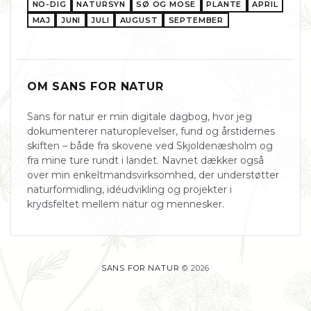
NO-DIG
NATURSYN
SØ OG MOSE
PLANTE
APRIL
MAJ
JUNI
JULI
AUGUST
SEPTEMBER
OM SANS FOR NATUR
Sans for natur er min digitale dagbog, hvor jeg
dokumenterer naturoplevelser, fund og årstidernes
skiften – både fra skovene ved Skjoldenæsholm og
fra mine ture rundt i landet. Navnet dækker også
over min enkeltmandsvirksomhed, der understøtter
naturformidling, idéudvikling og projekter i
krydsfeltet mellem natur og mennesker.
SANS FOR NATUR
© 2026