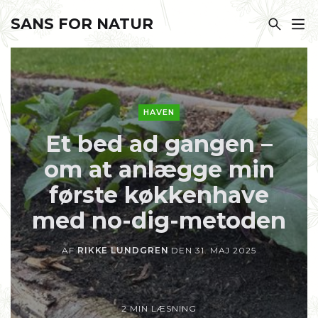
SANS FOR NATUR
HAVEN
Et bed ad gangen –
om at anlægge min
første køkkenhave
med no-dig-metoden
AF
RIKKE LUNDGREN
DEN
31. MAJ 2025
2 MIN LÆSNING