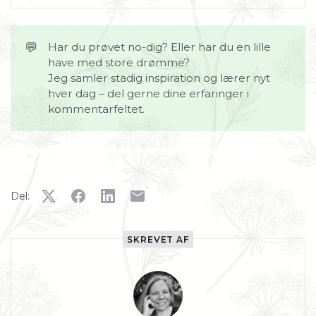
Jordens naturlige lag bevares
Svampenetværk (mykorrhiza) forstyrres ikke
💬
Har du prøvet no-dig? Eller har du en lille
Regnorme, bakterier og mikroorganismer 
have med store drømme?
bevares i deres levesteder
Jeg samler stadig inspiration og lærer nyt
Mindre ukrudt og færre forstyrrelser
hver dag – del gerne dine erfaringer i
Giver et mere stabilt og levende mikroliv i 
kommentarfeltet.
jorden
Kræver dækning med pap og tilførsel af 
næringsrig jord ovenpå
Muliggør dyrkning direkte ovenpå 
eksisterende græs eller ukrudt
Del:
SKREVET AF